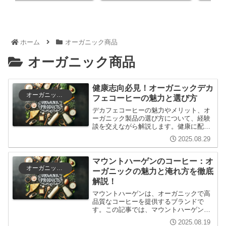
ホーム
オーガニック商品
オーガニック商品
健康志向必見！オーガニックデカ
オーガニック商品
フェコーヒーの魅力と選び方
デカフェコーヒーの魅力やメリット、オ
ーガニック製品の選び方について、経験
談を交えながら解説します。健康に配慮
したコーヒーライフを楽しむためのヒン
2025.08.29
トや、デカフェに対する誤解を解消する
内容が盛りだくさんです。
マウントハーゲンのコーヒー：オ
オーガニック商品
ーガニックの魅力と淹れ方を徹底
解説！
マウントハーゲンは、オーガニックで高
品質なコーヒーを提供するブランドで
す。この記事では、マウントハーゲンの
特徴や選び方、淹れ方、そしてその効果
2025.08.19
について詳しく解説します。初めての方