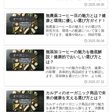
広く解説します。初心者から上級者まで
2025.08.06
楽しめる内容で、あなたのコーヒーライ
フをより豊かにするヒントが満載です。
無農薬コーヒー豆の魅力とは？健
オーガニック商品
康と環境に優しい選び方ガイド！
無農薬コーヒー豆の魅力とその選び方、
焙煎方法、環境への配慮について深く掘
り下げます。健康や味わい、持続可能な
選択肢としての無農薬コーヒーの重要性
2025.08.04
を理解し、より良いコーヒーライフを楽
しむための知識を提供します。
無添加コーヒーの魅力を徹底解
オーガニック商品
説！健康的でおいしい選び方と
は？
無添加コーヒーの魅力や選び方、健康へ
の影響、具体的な商品紹介までを解説し
ます。添加物を避けたい方や、より純粋
なコーヒーを楽しみたい方に役立つ情報
2025.07.31
を提供し、安心して選べるコーヒーライ
フをサポートします。
カルディのオーガニック商品で未
オーガニック商品
来の健康を支える選び方とは？
カルディのオーガニック商品が持つ魅力
を未来予測の観点から探ります。消費者