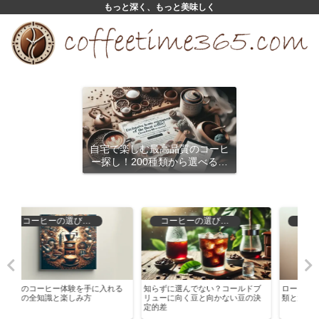
もっと深く、もっと美味しく
自宅で楽しむ最高品質のコーヒ
ー探し！200種類から選べるサ
ブスクリプション
コーヒーの選び方と保存
コーヒーの種類と特徴
る
知らずに選んでない？コールドブ
ローソンのコーヒー豆の魅力！種
コー
リューに向く豆と向かない豆の決
類と選び方を徹底解説
る！
定的差