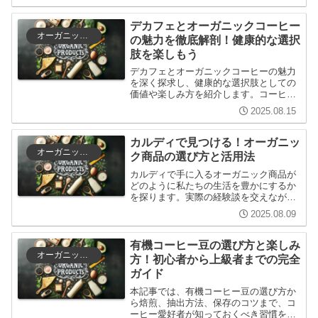
も、コーヒー愛好家の方も楽しめる内容
です。
デカフェとオーガニックコーヒー
オーガニック商品
の魅力を徹底解剖！健康的な選択
肢を楽しもう
デカフェとオーガニックコーヒーの魅力
を深く探求し、健康的な選択肢としての
価値や楽しみ方を紹介します。コーヒー
の歴史や文化も交えながら、初心者から
2025.08.15
上級者まで楽しめる内容を提供します。
カルディで見つける！オーガニッ
オーガニック商品
ク商品の選び方と活用法
カルディで手に入るオーガニック商品が
どのように私たちの生活を豊かにするか
を探ります。実際の経験談を交えなが
ら、選び方やおすすめ商品、活用法を紹
2025.08.09
介し、オーガニック食品の魅力を伝えま
す。
有機コーヒー豆の選び方と楽しみ
オーガニック商品
方！初心者から上級者までの完全
ガイド
本記事では、有機コーヒー豆の選び方か
ら焙煎、抽出方法、保存のコツまで、コ
ーヒー愛好者が知っておくべき習慣を幅