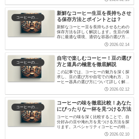
情報を深く探求します。自宅でのコーヒ
ー体験を豊かにするためのヒントも紹介
します。
新鮮なコーヒー生豆を長持ちさせ
コーヒーの選び方と保存
る保存方法とポイントとは？
新鮮なコーヒー豆を長持ちさせるための
保存方法を詳しく解説します。生豆の保
存に最適な環境、適切な容器の選び方、
豆の品質を保つためのポイントなど、コ
2026.02.14
ーヒー好きのあなたに役立つ情報が満載
です。
自宅で楽しむコーヒー！豆の選び
コーヒーの選び方と保存
方と道具の極意を徹底解説
この記事では、コーヒーの魅力を深く探
求し、豆の選び方や自宅での淹れ方、コ
ーヒー器具の選び方について詳しく解説
します。自分好みのコーヒーを見つける
2026.02.12
ためのヒントや、文化的背景にも触れ、
より豊かなコーヒーライフを提案しま
す。
コーヒーの味を徹底比較！あなた
コーヒーの選び方と保存
にぴったりな一杯を見つける方法
コーヒーの味を深く比較することで、自
分好みの豆や淹れ方を見つける方法を探
ります。スペシャリティコーヒーの特徴
や、ブレンドとシングルオリジンの違
2026.02.10
い、淹れ方のテクニックなどを詳しく解