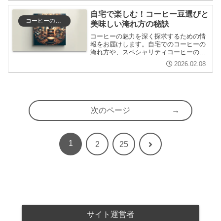
説し、コーヒー好きのあなたを新たな発
見へと導きます。
自宅で楽しむ！コーヒー豆選びと
コーヒーの選び方と保存
美味しい淹れ方の秘訣
コーヒーの魅力を深く探求するための情
報をお届けします。自宅でのコーヒーの
淹れ方や、スペシャリティコーヒーの選
び方、コーヒーと食べ物のペアリングに
2026.02.08
ついての知識を深め、あなたのコーヒー
ライフを豊かにします。
次のページ
1
次
2
25
へ
サイト運営者