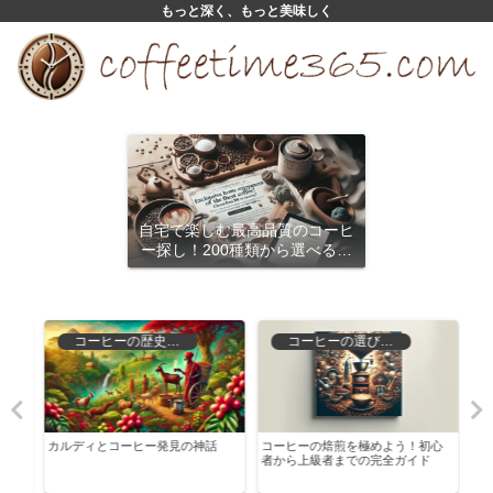
もっと深く、もっと美味しく
自宅で楽しむ最高品質のコーヒ
ー探し！200種類から選べるサ
ブスクリプション
コーヒーの歴史と文化
コーヒーの選び方と保存
存
カルディとコーヒー発見の神話
コーヒーの焙煎を極めよう！初心
日本
者から上級者までの完全ガイド
ら？