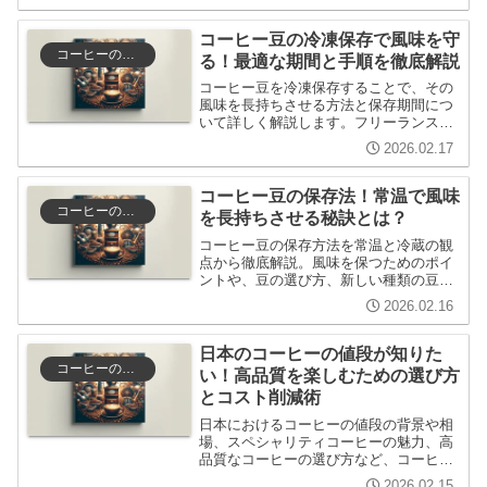
注意点についても触れ、コーヒー愛好者
に役立つ情報を提供します。
コーヒー豆の冷凍保存で風味を守
コーヒーの選び方と保存
る！最適な期間と手順を徹底解説
コーヒー豆を冷凍保存することで、その
風味を長持ちさせる方法と保存期間につ
いて詳しく解説します。フリーランスの
ライターにおすすめのコーヒーの楽しみ
2026.02.17
方や、冷凍保存の効果を実体験を交えて
紹介し、新たなコーヒー体験を提案しま
す。
コーヒー豆の保存法！常温で風味
コーヒーの選び方と保存
を長持ちさせる秘訣とは？
コーヒー豆の保存方法を常温と冷蔵の観
点から徹底解説。風味を保つためのポイ
ントや、豆の選び方、新しい種類の豆を
試す際の注意点についても触れます。コ
2026.02.16
ーヒー好きのあなたにとって、長持ちさ
せるためのヒントが満載の記事です。
日本のコーヒーの値段が知りた
コーヒーの選び方と保存
い！高品質を楽しむための選び方
とコスト削減術
日本におけるコーヒーの値段の背景や相
場、スペシャリティコーヒーの魅力、高
品質なコーヒーの選び方など、コーヒー
好きのフリーランスライターが知りたい
2026.02.15