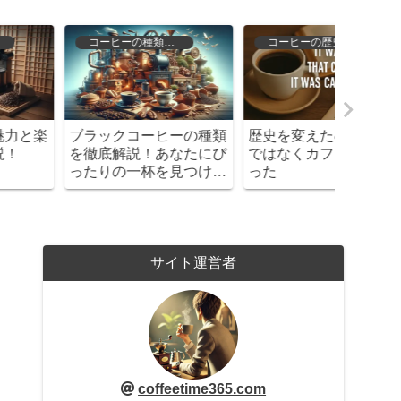
コーヒーの種類と特徴
コーヒーの歴史と文化
ブラックコーヒーの種類
歴史を変えたのは、武器
コスト
を徹底解説！あなたにぴ
ではなくカフェの会話だ
出しコ
ったりの一杯を見つけよ
った
味しさ
う！
は？
サイト運営者
coffeetime365.com