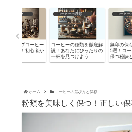
存
コーヒーの種類と特徴
コーヒーの選び方と保存
コーヒー
コーヒーの種類を徹底解
無印の保存容器おすす
初心者か
説！あなたにぴったりの
5選！コーヒーの鮮度
一杯を見つけよう
保つ秘訣とは？
ホーム
コーヒーの選び方と保存
粉類を美味しく保つ！正しい保