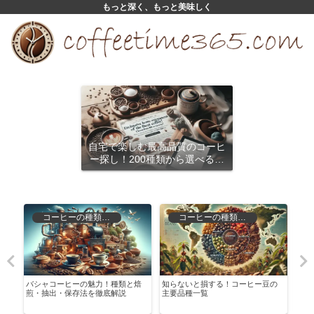
もっと深く、もっと美味しく
自宅で楽しむ最高品質のコーヒ
ー探し！200種類から選べるサ
ブスクリプション
コーヒーの種類と特徴
コーヒーの種類と特徴
は
バシャコーヒーの魅力！種類と焙
知らないと損する！コーヒー豆の
コー
選
煎・抽出・保存法を徹底解説
主要品種一覧
ぐた