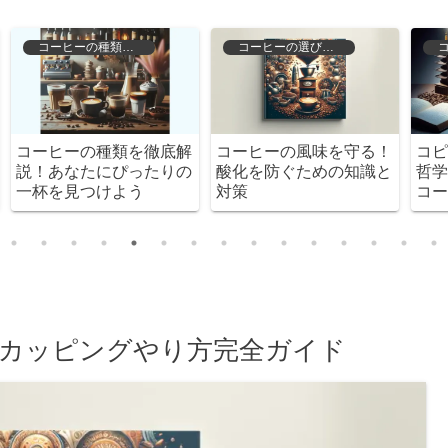
コーヒーの歴史と文化
コーヒーの選び方と保存
！
コピルアクの魅力とは？
冷凍したコーヒー豆の解
と
哲学的視点で探る特別な
凍法とその効果を徹底解
コーヒー
説！
カッピングやり方完全ガイド