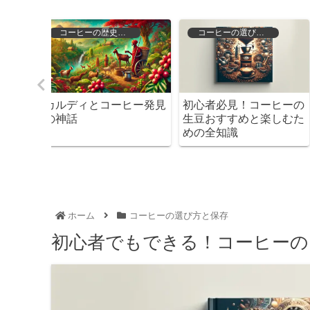
存
コーヒーの種類と特徴
コーヒーの選び方と保存
ーヒーの
コーヒーの種類を徹底解
コーヒーの風味を守る
楽しむた
説！あなたにぴったりの
酸化を防ぐための知識
一杯を見つけよう
対策
ホーム
コーヒーの選び方と保存
初心者でもできる！コーヒーの