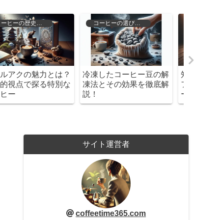
コーヒーの種類と特徴
オーガニック商品
知らずに飲むと危険？カ
マウントハーゲンのコー
無印の
フェイン含有量の多いコ
ヒー：オーガニックの魅
5選！
ーヒー豆ランキング
力と淹れ方を徹底解説！
保つ秘
サイト運営者
coffeetime365.com