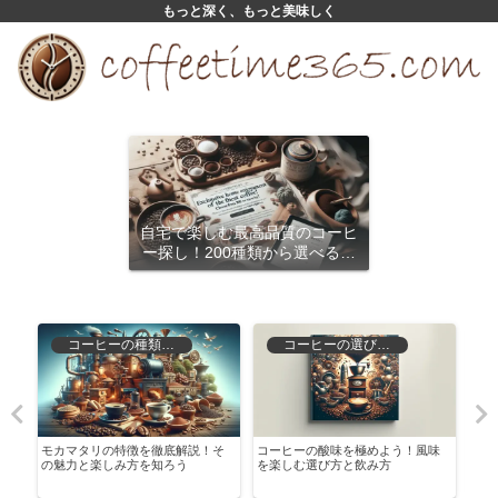
もっと深く、もっと美味しく
自宅で楽しむ最高品質のコーヒ
ー探し！200種類から選べるサ
ブスクリプション
コーヒーの種類と特徴
コーヒーの選び方と保存
！
モカマタリの特徴を徹底解説！そ
コーヒーの酸味を極めよう！風味
キャ
の魅力と楽しみ方を知ろう
を楽しむ選び方と飲み方
魅力