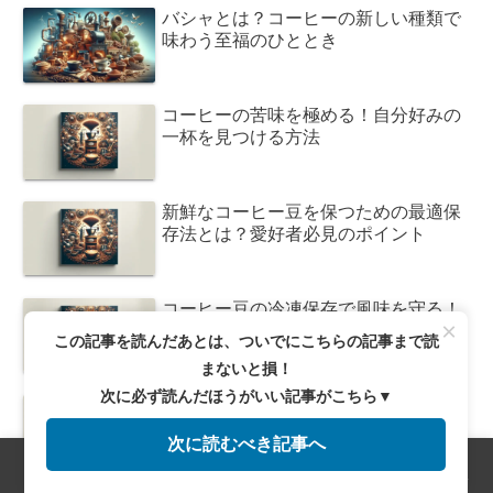
バシャとは？コーヒーの新しい種類で
味わう至福のひととき
コーヒーの苦味を極める！自分好みの
一杯を見つける方法
新鮮なコーヒー豆を保つための最適保
存法とは？愛好者必見のポイント
コーヒー豆の冷凍保存で風味を守る！
×
最適な期間と手順を徹底解説
この記事を読んだあとは、ついでにこちらの記事まで読
まないと損！
次に必ず読んだほうがいい記事がこちら▼
コーヒー豆の保存法！常温で風味を長
持ちさせる秘訣とは？
次に読むべき記事へ
メニュー
ホーム
検索
トップ
サイドバー