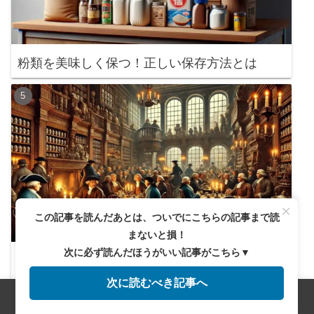
粉類を美味しく保つ！正しい保存方法とは
×
この記事を読んだあとは、ついでにこちらの記事まで読
まないと損！
次に必ず読んだほうがいい記事がこちら▼
イギリスのコーヒーハウスはただのカフェじゃ
ない？歴史の裏側
次に読むべき記事へ
メニュー
ホーム
検索
トップ
サイドバー