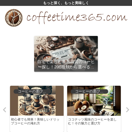
もっと深く、もっと美味しく
自宅で楽しむ最高品質のコーヒ
ー探し！200種類から選べるサ
ブスクリプション
コーヒーの選び方と保存
コーヒーの選び方と保存
る
初心者でも簡単！美味しいドリッ
ココナッツ風味のコーヒーを楽し
ロー
プコーヒーの淹れ方
む！その魅力と選び方
解説
む方