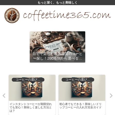
もっと深く、もっと美味しく
自宅で楽しむ最高品質のコーヒ
ー探し！200種類から選べるサ
ブスクリプション
コーヒーの選び方と保存
コーヒーの選び方と保存
徹
インスタントコーヒーが期限切れ
初心者でもできる！美味しいドリ
コー
楽
でも安心！美味しく楽しむ方法と
ップコーヒーの入れ方完全ガイド
抽出
は？