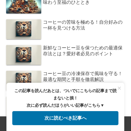
味わう至福のひととき
コーヒーの苦味を極める！自分好みの
一杯を見つける方法
新鮮なコーヒー豆を保つための最適保
存法とは？愛好者必見のポイント
コーヒー豆の冷凍保存で風味を守る！
最適な期間と手順を徹底解説
×
この記事を読んだあとは、ついでにこちらの記事まで読
まないと損！
コーヒー豆の保存法！常温で風味を長
持ちさせる秘訣とは？
次に必ず読んだほうがいい記事がこちら▼
次に読むべき記事へ
メニュー
ホーム
検索
トップ
サイドバー