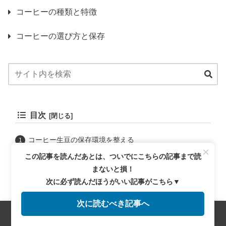
コーヒーの種類と特徴
コーヒーの選び方と保存
目次
コーヒー生豆の保存環境を整える
×
温度と湿度の管理
この記事を読んだあとは、ついでにこちらの記事まで読
光を避けるための工夫
まないと損！
保存容器の選び方
次に必ず読んだほうがいい記事がこちら▼
密閉容器の重要性
次に読むべき記事へ
素材別の特徴と選び方
メニュー
ホーム
検索
トップ
サイドバー
長期間の保存に適した方法