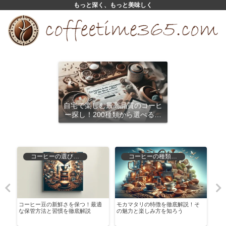
もっと深く、もっと美味しく
自宅で楽しむ最高品質のコーヒ
ー探し！200種類から選べるサ
ブスクリプション
コーヒーの選び方と保存
コーヒーの種類と特徴
種
コーヒー豆の新鮮さを保つ！最適
モカマタリの特徴を徹底解説！そ
カル
な保管方法と習慣を徹底解説
の魅力と楽しみ方を知ろう
ソ用