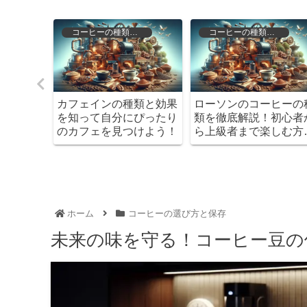
存
コーヒーの種類と特徴
コーヒーの種類と特徴
！コーヒ
カフェインの種類と効果
ローソンのコーヒーの
おすすめ
を知って自分にぴったり
類を徹底解説！初心者
のカフェを見つけよう！
ら上級者まで楽しむ方
とは？
ホーム
コーヒーの選び方と保存
未来の味を守る！コーヒー豆の