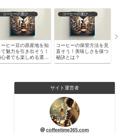
コーヒーの選び方と保存
コーヒーの選び方と保存
コーヒー豆の原産地を知
コーヒーの保管方法を見
マンデ
って魅力を引き出そう！
直そう！美味しさを保つ
地を探
初心者でも楽しめる選び
秘訣とは？
果を知
方と保存法
サイト運営者
coffeetime365.com