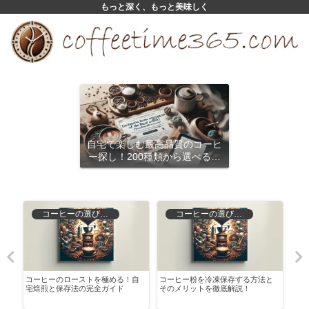
もっと深く、もっと美味しく
自宅で楽しむ最高品質のコーヒ
ー探し！200種類から選べるサ
ブスクリプション
コーヒーの選び方と保存
コーヒーの選び方と保存
初
コーヒーのローストを極める！自
コーヒー粉を冷凍保存する方法と
ブラ
？
宅焙煎と保存法の完全ガイド
そのメリットを徹底解説！
心者