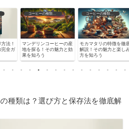
おすすめ
コーヒーの選び方と保存
底
自宅で楽しむ最高品質の
自家焙煎珈琲の魅力と楽
み
コーヒー探し！200種類
しみ方を徹底解説！
から選べるサブスクリプ
ション
の種類は？選び方と保存法を徹底解