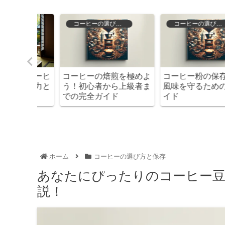
存
コーヒーの種類と特徴
コーヒーの種類と特徴
存方法！
マンデリンコーヒーの産
モカマタリの特徴を徹
の完全ガ
地を探る！その魅力と効
解説！その魅力と楽し
果を知ろう
方を知ろう
ホーム
コーヒーの選び方と保存
あなたにぴったりのコーヒー豆
説！