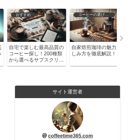
コーヒーの選び方と保存
コーヒーの選び方と保存
コーヒーの適切な量を知
コーヒー豆の新鮮さを保
バリス
ろう！初心者向けガイド
つ！最適な保管方法と習
「一度
慣を徹底解説
なコーヒ
サイト運営者
coffeetime365.com