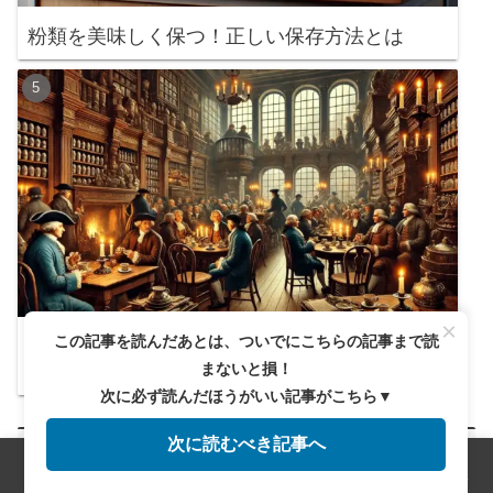
粉類を美味しく保つ！正しい保存方法とは
×
この記事を読んだあとは、ついでにこちらの記事まで読
イギリスのコーヒーハウスはただのカフェじゃ
まないと損！
ない？歴史の裏側
次に必ず読んだほうがいい記事がこちら▼
次に読むべき記事へ
新着記事
メニュー
ホーム
検索
トップ
サイドバー