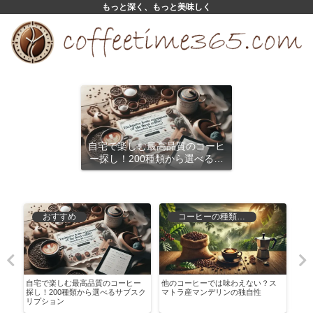
もっと深く、もっと美味しく
自宅で楽しむ最高品質のコーヒ
ー探し！200種類から選べるサ
ブスクリプション
おすすめ
コーヒーの種類と特徴
水
自宅で楽しむ最高品質のコーヒー
他のコーヒーでは味わえない？ス
ヨー
探し！200種類から選べるサブスク
マトラ産マンデリンの独自性
られ
リプション