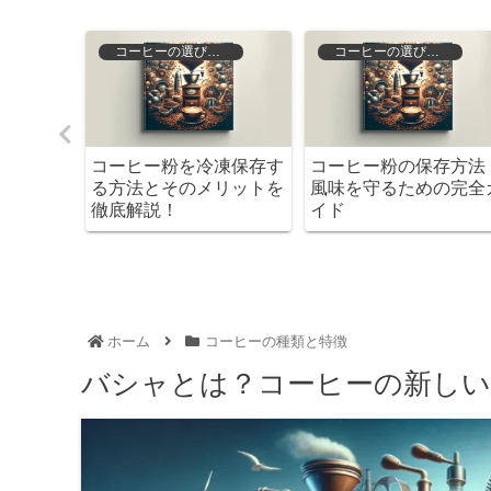
化
コーヒーの選び方と保存
コーヒーの選び方と保存
ヒーハウ
コーヒー粉を冷凍保存す
コーヒー粉の保存方法
ェじゃな
る方法とそのメリットを
風味を守るための完全
徹底解説！
イド
ホーム
コーヒーの種類と特徴
バシャとは？コーヒーの新しい