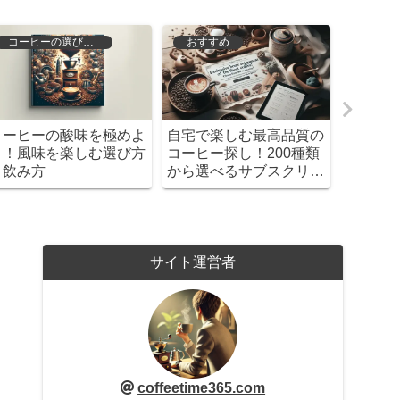
コーヒーの選び方と保存
おすすめ
コーヒーの酸味を極めよ
自宅で楽しむ最高品質の
カルデ
う！風味を楽しむ選び方
コーヒー探し！200種類
の神話
と飲み方
から選べるサブスクリプ
ション
サイト運営者
coffeetime365.com