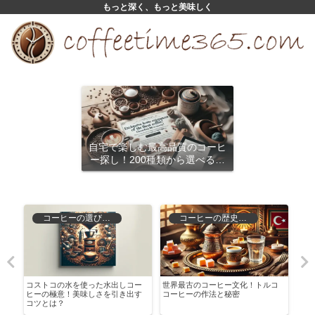
もっと深く、もっと美味しく
自宅で楽しむ最高品質のコーヒ
ー探し！200種類から選べるサ
ブスクリプション
コーヒーの選び方と保存
コーヒーの歴史と文化
び
コストコの水を使った水出しコー
世界最古のコーヒー文化！トルコ
他の
ヒーの極意！美味しさを引き出す
コーヒーの作法と秘密
マト
コツとは？