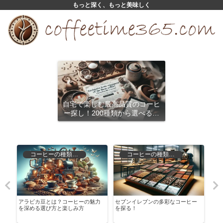
もっと深く、もっと美味しく
自宅で楽しむ最高品質のコーヒ
ー探し！200種類から選べるサ
ブスクリプション
コーヒーの種類と特徴
コーヒーの種類と特徴
種
アラビカ豆とは？コーヒーの魅力
セブンイレブンの多彩なコーヒー
コス
を深める選び方と楽しみ方
を探る！
ヒー
コツ