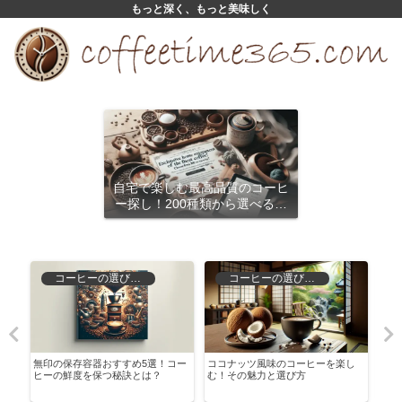
もっと深く、もっと美味しく
自宅で楽しむ最高品質のコーヒ
ー探し！200種類から選べるサ
ブスクリプション
コーヒーの選び方と保存
コーヒーの選び方と保存
水出
無印の保存容器おすすめ5選！コー
ココナッツ風味のコーヒーを楽し
初心
ヒーの鮮度を保つ秘訣とは？
む！その魅力と選び方
ラン