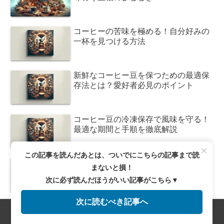
コーヒーの苦味を極める！自分好みの
一杯を見つける方法
新鮮なコーヒー豆を保つための最適保
存法とは？愛好者必見のポイント
コーヒー豆の冷凍保存で風味を守る！
最適な期間と手順を徹底解説
×
この記事を読んだあとは、ついでにこちらの記事まで読
コーヒー豆の保存法！常温で風味を長
まないと損！
持ちさせる秘訣とは？
次に必ず読んだほうがいい記事がこちら▼
次に読むべき記事へ
メニュー
ホーム
検索
トップ
サイドバー