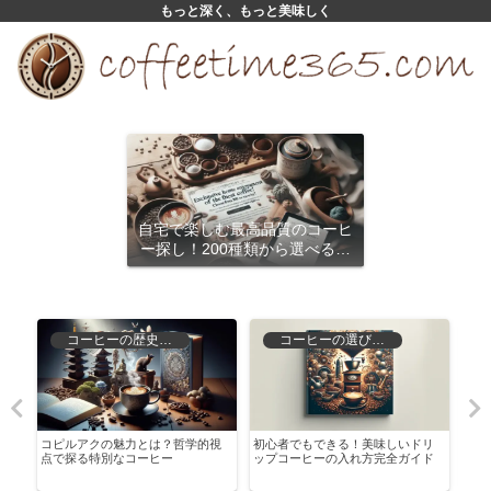
もっと深く、もっと美味しく
自宅で楽しむ最高品質のコーヒ
ー探し！200種類から選べるサ
ブスクリプション
コーヒーの歴史と文化
コーヒーの選び方と保存
れ
コピルアクの魅力とは？哲学的視
初心者でもできる！美味しいドリ
アラ
と
点で探る特別なコーヒー
ップコーヒーの入れ方完全ガイド
の魅