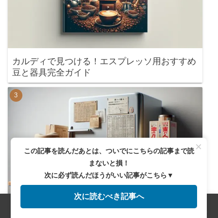
カルディで見つける！エスプレッソ用おすすめ
豆と器具完全ガイド
×
この記事を読んだあとは、ついでにこちらの記事まで読
まないと損！
次に必ず読んだほうがいい記事がこちら▼
次に読むべき記事へ
粉類を美味しく保つ！正しい保存方法とは
メニュー
ホーム
検索
トップ
サイドバー