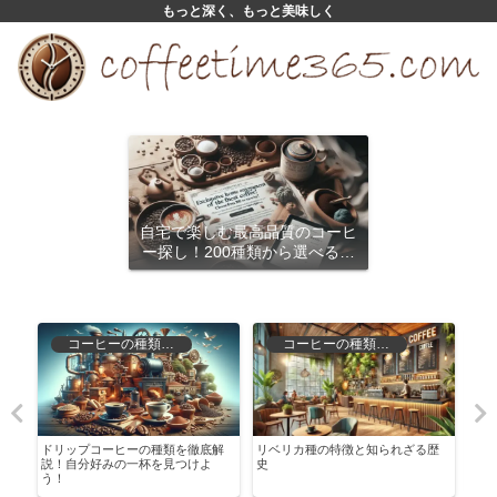
もっと深く、もっと美味しく
自宅で楽しむ最高品質のコーヒ
ー探し！200種類から選べるサ
ブスクリプション
コーヒーの種類と特徴
コーヒーの種類と特徴
び
ドリップコーヒーの種類を徹底解
リベリカ種の特徴と知られざる歴
知ら
説！自分好みの一杯を見つけよ
史
主要
う！