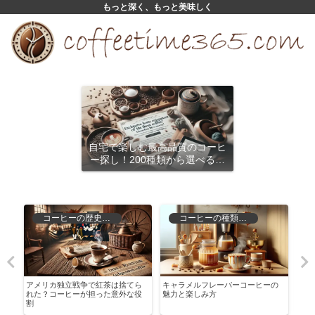
もっと深く、もっと美味しく
自宅で楽しむ最高品質のコーヒ
ー探し！200種類から選べるサ
ブスクリプション
コーヒーの歴史と文化
コーヒーの種類と特徴
た
アメリカ独立戦争で紅茶は捨てら
キャラメルフレーバーコーヒーの
ブラ
れた？コーヒーが担った意外な役
魅力と楽しみ方
心者
割