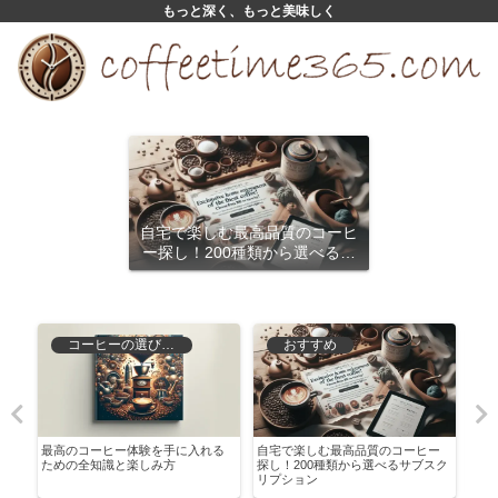
もっと深く、もっと美味しく
自宅で楽しむ最高品質のコーヒ
ー探し！200種類から選べるサ
ブスクリプション
コーヒーの選び方と保存
おすすめ
！
最高のコーヒー体験を手に入れる
自宅で楽しむ最高品質のコーヒー
ココ
ための全知識と楽しみ方
探し！200種類から選べるサブスク
む！
リプション