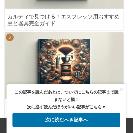
カルディで見つける！エスプレッソ用おすすめ
豆と器具完全ガイド
×
この記事を読んだあとは、ついでにこちらの記事まで読
まないと損！
無印の保存容器おすすめ5選！コーヒーの鮮度
次に必ず読んだほうがいい記事がこちら▼
を保つ秘訣とは？
次に読むべき記事へ
メニュー
ホーム
検索
トップ
サイドバー