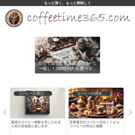
もっと深く、もっと美味しく
自宅で楽しむ最高品質のコーヒ
ー探し！200種類から選べるサ
ブスクリプション
コーヒーの選び方と保存
コーヒーの歴史と文化
た
最高のコーヒー体験を手に入れる
世界最古のコーヒー文化！トルコ
ロー
ための全知識と楽しみ方
コーヒーの作法と秘密
解説
む方