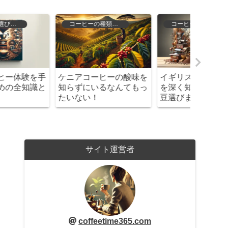
コーヒーの歴史と文化
コーヒーの種類と特徴
イギリスのコーヒー文化
ブラックコーヒーの種類
知らな
を深く知ろう！歴史から
を徹底解説！あなたにぴ
ヒー豆
豆選びまで徹底ガイド
ったりの一杯を見つけよ
う！
サイト運営者
coffeetime365.com