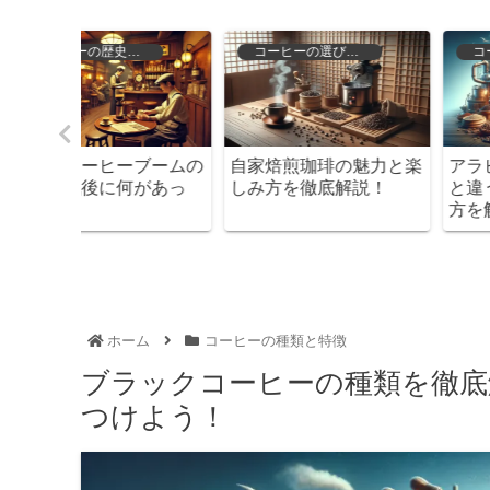
存
コーヒーの種類と特徴
コーヒーの歴史と文化
魅力と楽
アラビカ豆とは？他の豆
コーヒーの新たな発見
説！
と違うその魅力と楽しみ
歴史から抽出方法まで
方を解説
底ガイド
ホーム
コーヒーの種類と特徴
ブラックコーヒーの種類を徹底
つけよう！