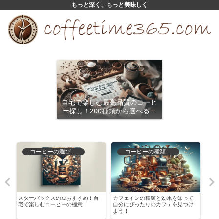
もっと深く、もっと美味しく
自宅で楽しむ最高品質のコーヒ
ー探し！200種類から選べるサ
ブスクリプション
コーヒーの選び方と保存
コーヒーの種類と特徴
ー
スターバックスの豆おすすめ！自
カフェインの種類と効果を知って
自家
スク
宅で楽しむコーヒーの極意
自分にぴったりのカフェを見つけ
徹底
よう！