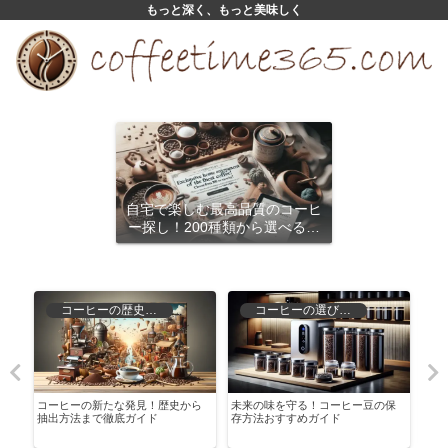
もっと深く、もっと美味しく
自宅で楽しむ最高品質のコーヒ
ー探し！200種類から選べるサ
ブスクリプション
コーヒーの歴史と文化
コーヒーの選び方と保存
心
コーヒーの新たな発見！歴史から
未来の味を守る！コーヒー豆の保
セブ
抽出方法まで徹底ガイド
存方法おすすめガイド
を探