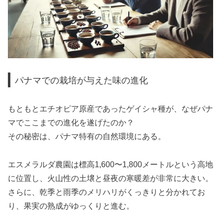
パナマでの栽培が与えた味の進化
もともとエチオピア原産であったゲイシャ種が、なぜパナ
マでここまでの進化を遂げたのか？
その秘密は、パナマ特有の自然環境にある。
エスメラルダ農園は標高1,600〜1,800メートルという高地
に位置し、火山性の土壌と昼夜の寒暖差が非常に大きい。
さらに、乾季と雨季のメリハリがくっきりと分かれてお
り、果実の熟成がゆっくりと進む。