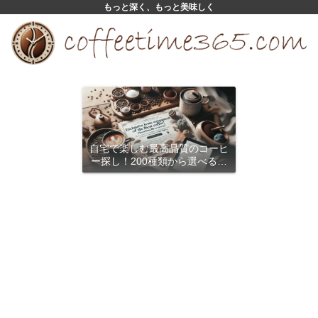
もっと深く、もっと美味しく
自宅で楽しむ最高品質のコーヒ
ー探し！200種類から選べるサ
ブスクリプション
コーヒーの種類と特徴
コーヒーの選び方と保存
これから
バシャとは？コーヒーの新しい種
水出しコーヒードリップパックの
類で味わう至福のひととき
魅力！自宅で楽しむ新しいカフェ
体験