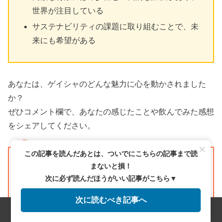
世界が注目している
サステナビリティの課題に取り組むことで、未
来にも希望がある
あなたは、ゲイシャのどんな魅力に心を動かされました
か？
ぜひコメント欄で、あなたの感じたことや飲んでみた感想
をシェアしてください。
×
この記事を読んだあとは、ついでにこちらの記事まで読
この記事を読んだあとは、ついでにこちらの記事ま
まないと損！
で読まないと損！
次に必ず読んだほうがいい記事がこちら▼
次に必ず読んだほうがいい記事がこちら▼
次に読むべき記事へ
メニュー
ホーム
検索
トップ
サイドバー
次に読むべき記事へ