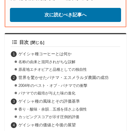
次に読むべき記事へ
目次
ゲイシャ種コーヒーとは何か
名称の由来と混同されがちな誤解
原産地エチオピアと品種としての独自性
世界を驚かせたパナマ・エスメラルダ農園の成功
2004年のベスト・オブ・パナマでの衝撃
パナマでの栽培が与えた味の進化
ゲイシャ種の風味とその評価基準
香り・酸味・余韻…五感を揺さぶる個性
カッピングスコアが示す圧倒的評価
ゲイシャ種の価値と今後の展望