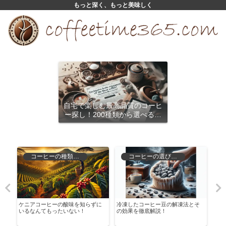
もっと深く、もっと美味しく
自宅で楽しむ最高品質のコーヒ
ー探し！200種類から選べるサ
ブスクリプション
コーヒーの種類と特徴
コーヒーの選び方と保存
解
ケニアコーヒーの酸味を知らずに
冷凍したコーヒー豆の解凍法とそ
コー
見
いるなんてもったいない！
の効果を徹底解説！
者か