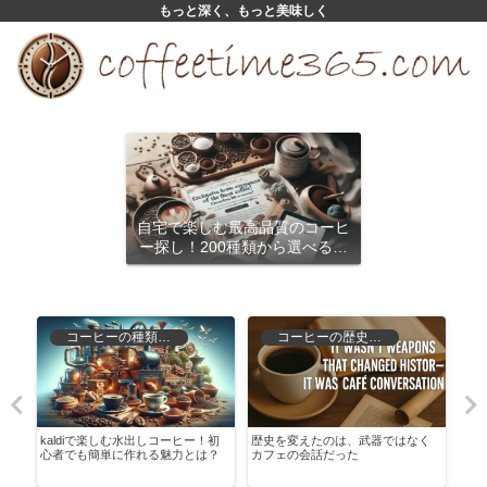
もっと深く、もっと美味しく
自宅で楽しむ最高品質のコーヒ
ー探し！200種類から選べるサ
ブスクリプション
コーヒーの種類と特徴
コーヒーの歴史と文化
れ
kaldiで楽しむ水出しコーヒー！初
歴史を変えたのは、武器ではなく
ウィ
と
心者でも簡単に作れる魅力とは？
カフェの会話だった
ロッ