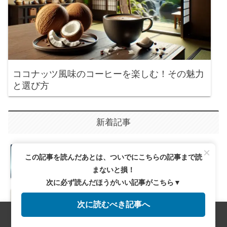
ココナッツ風味のコーヒーを楽しむ！その魅力
と選び方
新着記事
バシャとは？コーヒーの新しい種類で
×
この記事を読んだあとは、ついでにこちらの記事まで読
味わう至福のひととき
まないと損！
次に必ず読んだほうがいい記事がこちら▼
コーヒーの苦味を極める！自分好みの
一杯を見つける方法
次に読むべき記事へ
メニュー
ホーム
検索
トップ
サイドバー