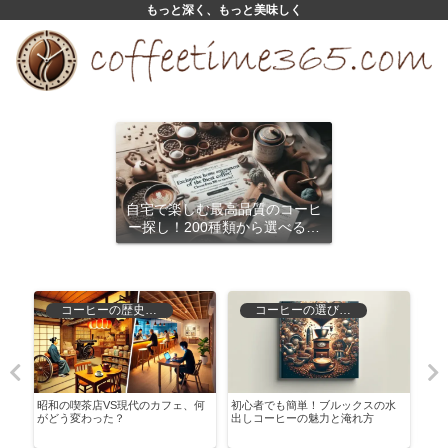
もっと深く、もっと美味しく
自宅で楽しむ最高品質のコーヒ
ー探し！200種類から選べるサ
ブスクリプション
コーヒーの歴史と文化
コーヒーの選び方と保存
守
昭和の喫茶店VS現代のカフェ、何
初心者でも簡単！ブルックスの水
コー
がどう変わった？
出しコーヒーの魅力と淹れ方
者か