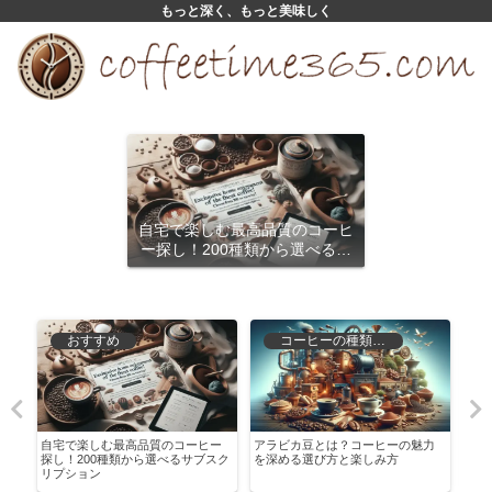
もっと深く、もっと美味しく
自宅で楽しむ最高品質のコーヒ
ー探し！200種類から選べるサ
ブスクリプション
おすすめ
コーヒーの種類と特徴
に
自宅で楽しむ最高品質のコーヒー
アラビカ豆とは？コーヒーの魅力
初心
探し！200種類から選べるサブスク
を深める選び方と楽しみ方
しコ
リプション