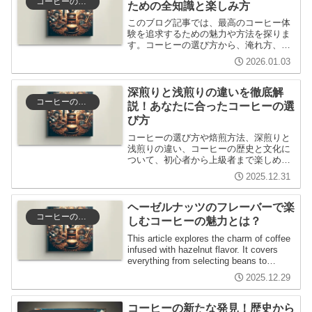
コーヒーの選び方と保存
ための全知識と楽しみ方
このブログ記事では、最高のコーヒー体
験を追求するための魅力や方法を探りま
す。コーヒーの選び方から、淹れ方、楽
しみ方まで、コーヒー愛好家に必要な情
2026.01.03
報が満載です。
深煎りと浅煎りの違いを徹底解
コーヒーの選び方と保存
説！あなたに合ったコーヒーの選
び方
コーヒーの選び方や焙煎方法、深煎りと
浅煎りの違い、コーヒーの歴史と文化に
ついて、初心者から上級者まで楽しめる
内容をお届けします。自分に合ったコー
2025.12.31
ヒーを見つけるためのヒントも盛り込ん
でいます。
ヘーゼルナッツのフレーバーで楽
コーヒーの選び方と保存
しむコーヒーの魅力とは？
This article explores the charm of coffee
infused with hazelnut flavor. It covers
everything from selecting beans to
roasting and brewing methods, explained
2025.12.29
in an easy-to-understand way for
beginners, while also touching on future
trends and hidden needs.
コーヒーの新たな発見！歴史から