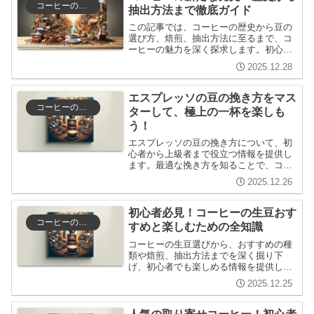
コーヒーの歴史と文化
抽出方法まで徹底ガイド
この記事では、コーヒーの歴史から豆の
選び方、焙煎、抽出方法に至るまで、コ
ーヒーの魅力を深く探求します。初心者
から上級者まで楽しめる知識が得られる
2025.12.28
内容で、コーヒーの新たな発見を提供し
ます。
エスプレッソの豆の挽き方をマス
コーヒーの選び方と保存
ターして、極上の一杯を楽しも
う！
エスプレッソの豆の挽き方について、初
心者から上級者まで役立つ情報を提供し
ます。最適な挽き方を知ることで、コー
ヒーの味わいを一層深め、楽しむ方法を
2025.12.26
探ります。
初心者必見！コーヒーの生豆おす
コーヒーの選び方と保存
すめと楽しむための全知識
コーヒーの生豆選びから、おすすめの種
類や焙煎、抽出方法までを深く掘り下
げ、初心者でも楽しめる情報を提供しま
す。コーヒーの歴史や文化も交えなが
2025.12.25
ら、あなたのコーヒーライフを豊かにす
るヒントをお届けします。