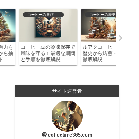
コーヒーの歴史と文化
コーヒーの種類と特徴
ルアクコーヒーの全貌！
ブラックコーヒーの種類
ハンド
歴史から焙煎・抽出まで
を徹底解説！あなたにぴ
道具の
徹底解説
ったりの一杯を見つけよ
らプロ
う！
サイト運営者
coffeetime365.com