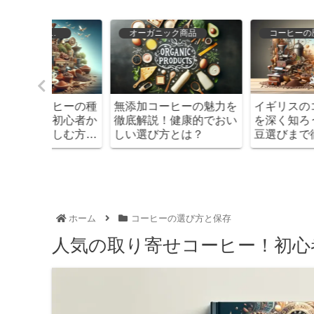
品
コーヒーの歴史と文化
コーヒーの選び方と保存
の魅力を
イギリスのコーヒー文化
初心者必見！コーヒー
的でおい
を深く知ろう！歴史から
生豆おすすめと楽しむ
？
豆選びまで徹底ガイド
めの全知識
ホーム
コーヒーの選び方と保存
人気の取り寄せコーヒー！初心