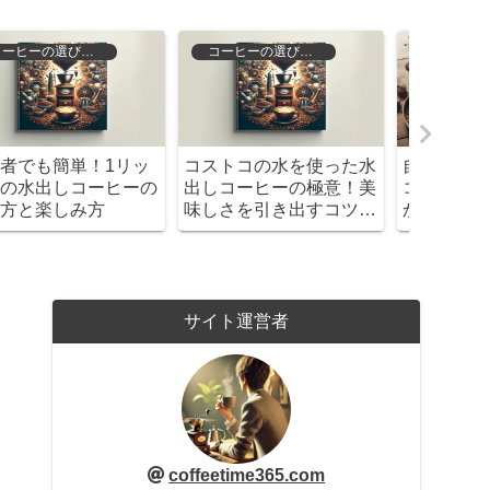
おすすめ
コーヒーの歴史と文化
自宅で楽しむ最高品質の
もう昔のコーヒーには戻
あなた
コーヒー探し！200種類
れない？サードウェーブ
る？世
から選べるサブスクリプ
の衝撃
豆ラン
ション
サイト運営者
coffeetime365.com