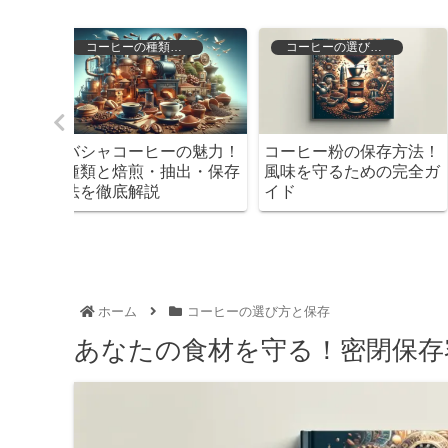
存
コーヒーの選び方と保存
コーヒーの選び方と保存
存方法！
粉類を美味しく保つ！正
カルディで見つける！
の完全ガ
しい保存方法とは
スプレッソ用おすすめ
と器具完全ガイド
ホーム
コーヒーの選び方と保存
あなたの食材を守る！密閉保存