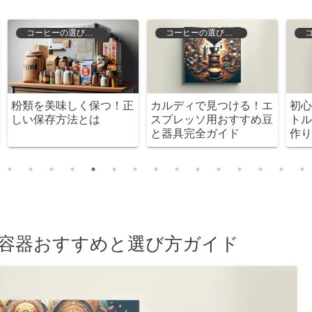
コーヒーの選び方と保存
コーヒーの選び方と保存
エ
初心者でも簡単！1リッ
コストコの水を使った水
豆
トルの水出しコーヒーの
出しコーヒーの極意！美
作り方と楽しみ方
味しさを引き出すコツと
は？
容器おすすめと選び方ガイド