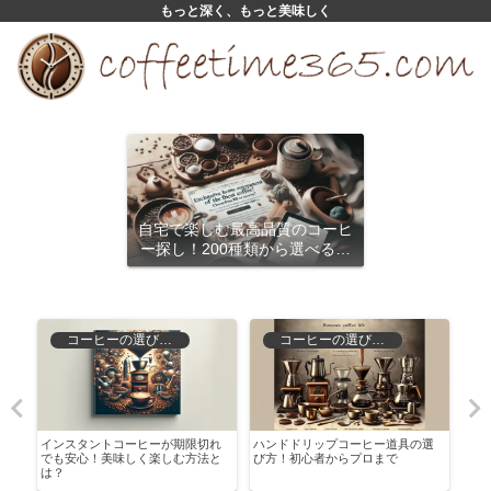
もっと深く、もっと美味しく
自宅で楽しむ最高品質のコーヒ
ー探し！200種類から選べるサ
ブスクリプション
コーヒーの選び方と保存
コーヒーの選び方と保存
す
インスタントコーヒーが期限切れ
ハンドドリップコーヒー道具の選
マウ
でも安心！美味しく楽しむ方法と
び方！初心者からプロまで
ーガ
は？
解説