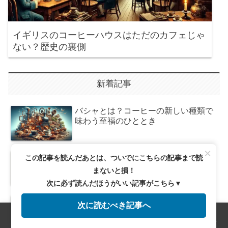
イギリスのコーヒーハウスはただのカフェじゃ
ない？歴史の裏側
新着記事
バシャとは？コーヒーの新しい種類で
味わう至福のひととき
×
コーヒーの苦味を極める！自分好みの
この記事を読んだあとは、ついでにこちらの記事まで読
一杯を見つける方法
まないと損！
次に必ず読んだほうがいい記事がこちら▼
新鮮なコーヒー豆を保つための最適保
次に読むべき記事へ
存法とは？愛好者必見のポイント
メニュー
ホーム
検索
トップ
サイドバー