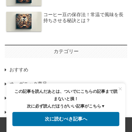
コーヒー豆の保存法！常温で風味を長
持ちさせる秘訣とは？
カテゴリー
おすすめ
オーガニック商品
×
この記事を読んだあとは、ついでにこちらの記事まで読
コーヒーの歴史と文化
まないと損！
次に必ず読んだほうがいい記事がこちら▼
コーヒーの種類と特徴
次に読むべき記事へ
コーヒーの選び方と保存
メニュー
ホーム
検索
トップ
サイドバー