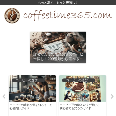
もっと深く、もっと美味しく
自宅で楽しむ最高品質のコーヒ
ー探し！200種類から選べるサ
ブスクリプション
コーヒーの選び方と保存
コーヒーの選び方と保存
種
コーヒーの適切な量を知ろう！初
コーヒー豆の輸入方法と選び方！
ルア
心者向けガイド
初心者でも安心のガイド
焙煎