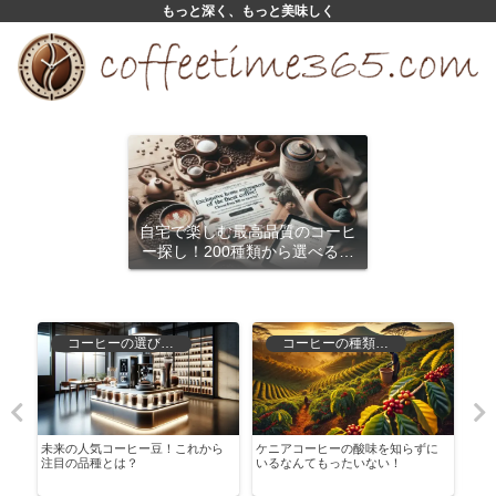
もっと深く、もっと美味しく
自宅で楽しむ最高品質のコーヒ
ー探し！200種類から選べるサ
ブスクリプション
コーヒーの選び方と保存
コーヒーの種類と特徴
種
未来の人気コーヒー豆！これから
ケニアコーヒーの酸味を知らずに
初心
注目の品種とは？
いるなんてもったいない！
プコ