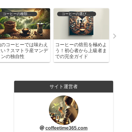
コーヒーの歴史と文化
コーヒーの種類と特徴
イギリスのコーヒー文化
マンデリン珈琲の魅力を
カ
を深く知ろう！歴史から
徹底解剖！選び方から抽
を
豆選びまで徹底ガイド
出法まで完全ガイド
の
サイト運営者
coffeetime365.com