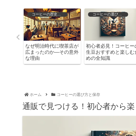
コーヒーの種類と特徴
コーヒーの選び方と保存
コーヒーの選び方と保存
ーでは味わえ
コーヒーの焙煎を極めよ
日本にコーヒーが
トラ産マンデ
う！初心者から上級者ま
なかったら？その
性
での完全ガイド
辿る
ホーム
コーヒーの選び方と保存
通販で見つける！初心者から楽