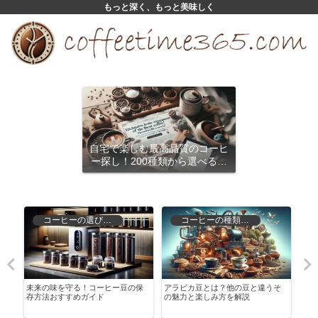
もっと深く、もっと美味しく
自宅で楽しむ最高品質のコーヒ
ー探し！200種類から選べるサ
ブスクリプション
コーヒーの選び方と保存
コーヒーの種類と特徴
な
未来の味を守る！コーヒー豆の保
アラビカ豆とは？他の豆と違うそ
組み
う
存方法おすすめガイド
の魅力と楽しみ方を解説
ンド