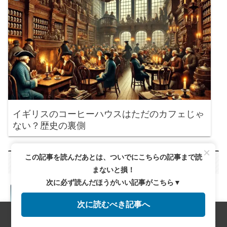
イギリスのコーヒーハウスはただのカフェじゃ
ない？歴史の裏側
×
この記事を読んだあとは、ついでにこちらの記事まで読
新着記事
まないと損！
次に必ず読んだほうがいい記事がこちら▼
バシャとは？コーヒーの新しい種類で
味わう至福のひととき
次に読むべき記事へ
メニュー
ホーム
検索
トップ
サイドバー