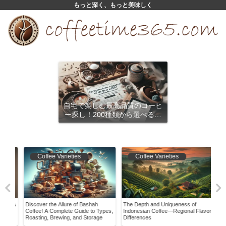
もっと深く、もっと美味しく
自宅で楽しむ最高品質のコーヒ
ー探し！200種類から選べるサ
ブスクリプション
Coffee Varieties
Coffee Varieties
s! A
Discover the Allure of Bashah
The Depth and Uniqueness of
Miss
 to
Coffee! A Complete Guide to Types,
Indonesian Coffee—Regional Flavor
Keny
Roasting, Brewing, and Storage
Differences