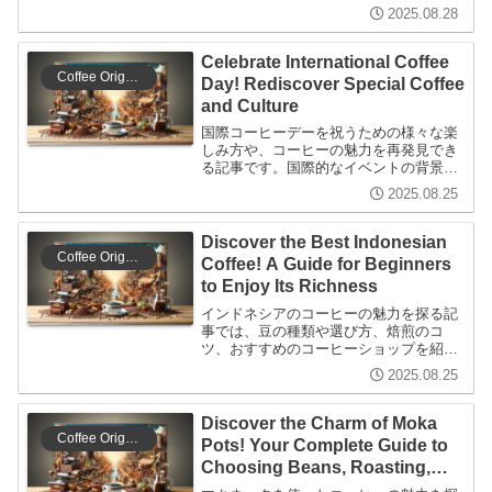
ら上級者まで楽しめる内容で、コーヒー
2025.08.28
の楽しさを再発見する手助けをします。
Celebrate International Coffee
Coffee Origins
Day! Rediscover Special Coffee
and Culture
国際コーヒーデーを祝うための様々な楽
しみ方や、コーヒーの魅力を再発見でき
る記事です。国際的なイベントの背景
や、特別なコーヒーの選び方、家での楽
2025.08.25
しみ方、コーヒー文化の違いについても
触れています。
Discover the Best Indonesian
Coffee Origins
Coffee! A Guide for Beginners
to Enjoy Its Richness
インドネシアのコーヒーの魅力を探る記
事では、豆の種類や選び方、焙煎のコ
ツ、おすすめのコーヒーショップを紹介
します。コーヒー初心者から上級者ま
2025.08.25
で、インドネシアの豊かな文化と共に楽
しめる情報をお届けします。
Discover the Charm of Moka
Coffee Origins
Pots! Your Complete Guide to
Choosing Beans, Roasting,
and Brewing