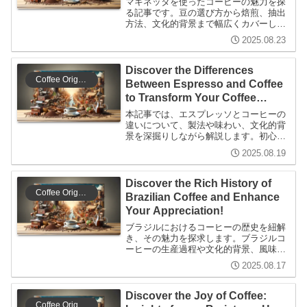
マキネッタを使ったコーヒーの魅力を探
る記事です。豆の選び方から焙煎、抽出
方法、文化的背景まで幅広くカバーし、
初心者から上級者まで楽しめる内容とな
2025.08.23
っています。
Discover the Differences
Coffee Origins
Between Espresso and Coffee
to Transform Your Coffee
Experience!
本記事では、エスプレッソとコーヒーの
違いについて、製法や味わい、文化的背
景を深掘りしながら解説します。初心者
にもわかりやすく、コーヒーの楽しみ方
2025.08.19
を広げる情報を提供します。
Discover the Rich History of
Coffee Origins
Brazilian Coffee and Enhance
Your Appreciation!
ブラジルにおけるコーヒーの歴史を紐解
き、その魅力を探求します。ブラジルコ
ーヒーの生産過程や文化的背景、風味の
特徴など、初心者から上級者まで楽しめ
2025.08.17
る情報を提供します。コーヒーの選び方
や楽しみ方も紹介し、より深くコーヒー
を味わうヒントが満載です。
Discover the Joy of Coffee:
Coffee Origins