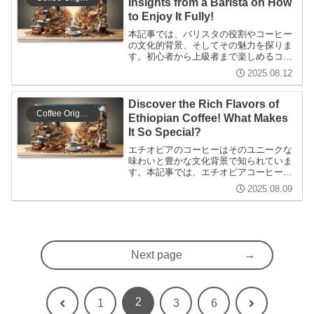
Insights from a Barista on How
to Enjoy It Fully!
本記事では、バリスタの役割やコーヒー
の文化的背景、そしてその魅力を探りま
す。初心者から上級者まで楽しめるコー
ヒーの世界を深く掘り下げ、選び方や淹
2025.08.12
れ方、保存方法についても紹介。コーヒ
ーを通じて広がる文化の理解を深める内
容です。
Discover the Rich Flavors of
Coffee Origins
Ethiopian Coffee! What Makes
It So Special?
エチオピアのコーヒーはそのユニークな
味わいと豊かな文化背景で知られていま
す。本記事では、エチオピアコーヒーの
特徴、焙煎方法、味わいの違い、そして
2025.08.09
その背後にある哲学的な視点を探りま
す。初心者から上級者まで楽しめる内容
です。
Next page
2
Previous
Next
1
3
6