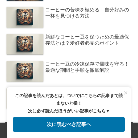
コーヒーの苦味を極める！自分好みの
一杯を見つける方法
新鮮なコーヒー豆を保つための最適保
存法とは？愛好者必見のポイント
コーヒー豆の冷凍保存で風味を守る！
最適な期間と手順を徹底解説
コーヒー豆の保存法！常温で風味を長
×
この記事を読んだあとは、ついでにこちらの記事まで読
持ちさせる秘訣とは？
まないと損！
次に必ず読んだほうがいい記事がこちら▼
次に読むべき記事へ
カテゴリー
メニュー
ホーム
検索
トップ
サイドバー