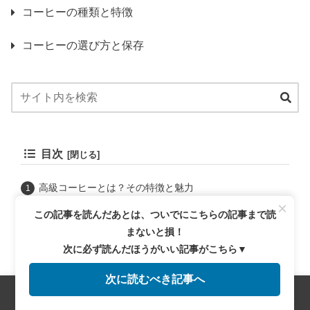
コーヒーの種類と特徴
コーヒーの選び方と保存
目次
高級コーヒーとは？その特徴と魅力
×
スペシャルティコーヒーの定義
この記事を読んだあとは、ついでにこちらの記事まで読
高級コーヒーが選ばれる理由
まないと損！
高級コーヒーの選び方
次に必ず読んだほうがいい記事がこちら▼
産地別の特徴と選び方
次に読むべき記事へ
焙煎度合いの違いと風味
自宅で楽しむ高級コーヒーの淹れ方
メニュー
ホーム
検索
トップ
サイドバー