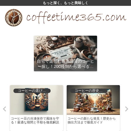
もっと深く、もっと美味しく
自宅で楽しむ最高品質のコーヒ
ー探し！200種類から選べるサ
ブスクリプション
コーヒーの選び方と保存
コーヒーの歴史と文化
コーヒー豆の冷凍保存で風味を守
コーヒーの新たな発見！歴史から
カル
る！最適な期間と手順を徹底解説
抽出方法まで徹底ガイド
底解
しめ