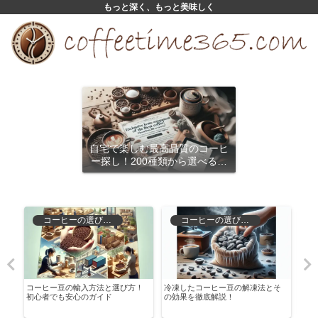
もっと深く、もっと美味しく
自宅で楽しむ最高品質のコーヒ
ー探し！200種類から選べるサ
ブスクリプション
コーヒーの選び方と保存
コーヒーの選び方と保存
焙
コーヒー豆の輸入方法と選び方！
冷凍したコーヒー豆の解凍法とそ
カフ
初心者でも安心のガイド
の効果を徹底解説！
自分
よう