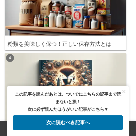
粉類を美味しく保つ！正しい保存方法とは
×
この記事を読んだあとは、ついでにこちらの記事まで読
まないと損！
次に必ず読んだほうがいい記事がこちら▼
次に読むべき記事へ
無印の保存容器おすすめ5選！コーヒーの鮮度
メニュー
ホーム
検索
トップ
サイドバー