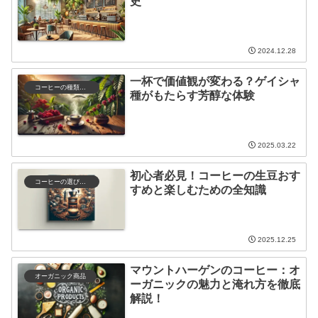
史
2024.12.28
一杯で価値観が変わる？ゲイシャ
コーヒーの種類と特徴
種がもたらす芳醇な体験
2025.03.22
初心者必見！コーヒーの生豆おす
コーヒーの選び方と保存
すめと楽しむための全知識
2025.12.25
マウントハーゲンのコーヒー：オ
オーガニック商品
ーガニックの魅力と淹れ方を徹底
解説！