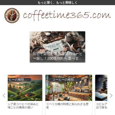
もっと深く、もっと美味しく
自宅で楽しむ最高品質のコーヒ
ー探し！200種類から選べるサ
ブスクリプション
コーヒーの種類と特徴
コーヒーの歴史と文化
と
リベリカ種の特徴と知られざる歴
コピルアクの魅力とは？哲学的視
ロー
史
点で探る特別なコーヒー
解説
む方