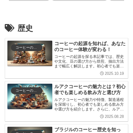
歴史
コーヒーの起源を知れば、あなた
コーヒーの歴史と文化
のコーヒー体験が変わる！
コーヒーの起源を探る本記事では、歴史
や文化、豆の選び方から焙煎、抽出方法
まで幅広く解説します。初心者でも楽し
める内容で、コーヒー愛好者の知識を深
2025.10.19
める手助けをします。
ルアクコーヒーの魅力とは？初心
コーヒーの種類と特徴
者でも楽しめる飲み方と選び方
ルアクコーヒーの魅力や特徴、製造過程
を深堀りし、初心者でも楽しめる飲み方
や選び方を紹介します。さらに、ルアク
コーヒーがどのように他のコーヒーと異
2025.08.28
なるのかを理解することで、より豊かな
コーヒーライフを提案します。
ブラジルのコーヒー歴史を知っ