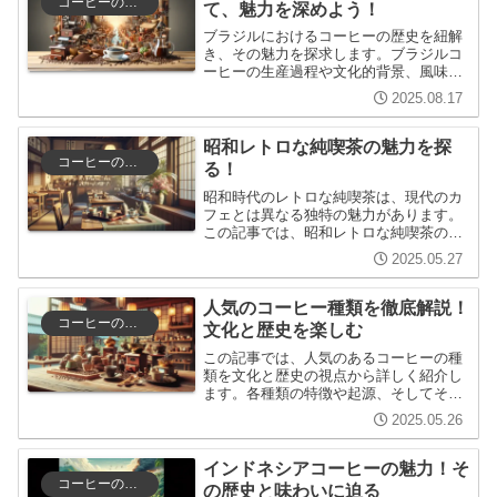
コーヒーの歴史と文化
て、魅力を深めよう！
ブラジルにおけるコーヒーの歴史を紐解
き、その魅力を探求します。ブラジルコ
ーヒーの生産過程や文化的背景、風味の
特徴など、初心者から上級者まで楽しめ
2025.08.17
る情報を提供します。コーヒーの選び方
や楽しみ方も紹介し、より深くコーヒー
を味わうヒントが満載です。
昭和レトロな純喫茶の魅力を探
コーヒーの歴史と文化
る！
昭和時代のレトロな純喫茶は、現代のカ
フェとは異なる独特の魅力があります。
この記事では、昭和レトロな純喫茶の特
徴やその哲学的背景、訪れるべきおすす
2025.05.27
めの喫茶店、そしてそこで楽しめるメニ
ューを紹介します。昭和の雰囲気を味わ
いながら、心安らぐ時間を楽しんでみま
人気のコーヒー種類を徹底解説！
せんか？
コーヒーの歴史と文化
文化と歴史を楽しむ
この記事では、人気のあるコーヒーの種
類を文化と歴史の視点から詳しく紹介し
ます。各種類の特徴や起源、そしてそれ
がどのように現代のコーヒー文化に影響
2025.05.26
を与えているかを解説します。コーヒー
愛好者にとって新たな発見や楽しみ方を
提供する内容です。
インドネシアコーヒーの魅力！そ
コーヒーの歴史と文化
の歴史と味わいに迫る