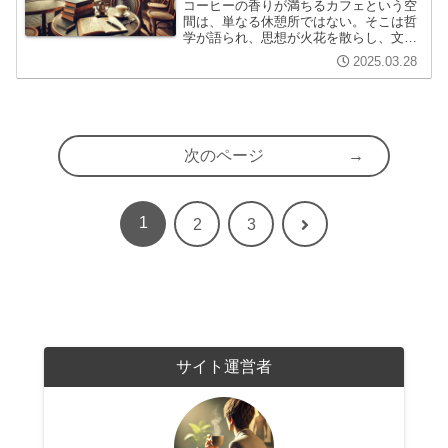
コーヒーの香りが満ちるカフェという空
間は、単なる休憩所ではない。そこは哲
学が語られ、思想が火花を散らし、文学
が静かに育まれる場所だった。特にフラ
2025.03.28
ンスでは、文学とカフェ文化は切っても
切れない関係にある。この記事では、18
世紀のパリに芽吹いた知...
次のページ
1
次
2
3
へ
サイト運営者