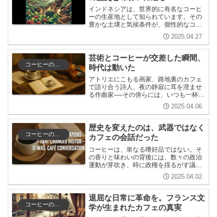
インドネシアは、世界的に有名なコーヒ
ーの生産地として知られています。その
豊かな土壌と気候条件が、個性的なコー
ヒー豆を育てる秘訣です。本記事では、
2025.04.27
インドネシアコーヒーの歴史や種類、味
わい、そしてその文化について深く掘り
下げていきます。コーヒー好きはもちろ
芸術とコーヒーが交差した瞬間、
ん、まだインドネシアコーヒーを知らな
コーヒーの歴史と文化
時代は動いた
い方も、その魅力を一緒に探っていきま
しょう。
アトリエにこもる画家、路地裏のカフェ
で語り合う詩人、夜の静寂に耳を澄ませ
る作曲家──その傍らには、いつも一杯の
コーヒーがあった。歴史を遡れば、コー
2025.04.06
ヒーは単なる嗜好品にとどまらず、数々
の芸術運動の舞台を温かく照らしてき
た。創造性とカフェの香り...
歴史を変えたのは、武器ではなく
コーヒーの歴史と文化
カフェの会話だった
コーヒーは、単なる嗜好品ではない。そ
の香りと味わいの背後には、数々の政治
運動が芽吹き、時に政権を揺るがす議論
が交わされてきた歴史がある。革命家が
2025.04.02
言葉を交わし、思想家が筆を走らせ、市
民が静かに連帯を育んだ場所——それが
カフェだった。本記事では...
退屈な日常に革命を。フランス文
コーヒーの歴史と文化
学が生まれたカフェの真実