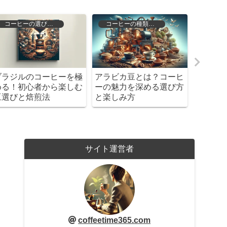
コーヒーの選び方と保存
コーヒーの種類と特徴
ブラジルのコーヒーを極
アラビカ豆とは？コーヒ
昭和の喫
める！初心者から楽しむ
ーの魅力を深める選び方
カフェ
豆選びと焙煎法
と楽しみ方
た？
サイト運営者
coffeetime365.com