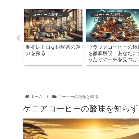
徴
コーヒーの歴史と文化
コーヒーの種類と特徴
？他の豆
昭和レトロな純喫茶の魅
ブラックコーヒーの種
と楽しみ
力を探る！
を徹底解説！あなたに
ったりの一杯を見つけ
う！
ホーム
コーヒーの種類と特徴
ケニアコーヒーの酸味を知ら