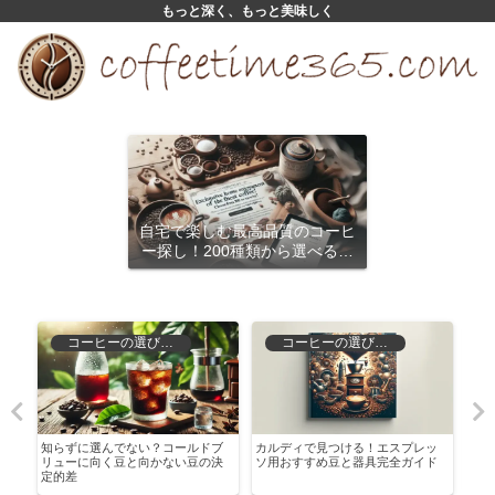
もっと深く、もっと美味しく
自宅で楽しむ最高品質のコーヒ
ー探し！200種類から選べるサ
ブスクリプション
コーヒーの選び方と保存
コーヒーの選び方と保存
！
知らずに選んでない？コールドブ
カルディで見つける！エスプレッ
コー
リューに向く豆と向かない豆の決
ソ用おすすめ豆と器具完全ガイド
を楽
定的差