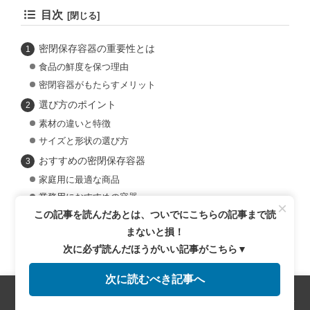
目次
密閉保存容器の重要性とは
食品の鮮度を保つ理由
密閉容器がもたらすメリット
選び方のポイント
素材の違いと特徴
サイズと形状の選び方
おすすめの密閉保存容器
家庭用に最適な商品
業務用におすすめの容器
×
この記事を読んだあとは、ついでにこちらの記事まで読
密閉保存容器の使い方と活用例
まないと損！
食品別の保存方法
次に必ず読んだほうがいい記事がこちら▼
収納アイデアと効率化
まとめ
次に読むべき記事へ
メニュー
ホーム
検索
トップ
サイドバー