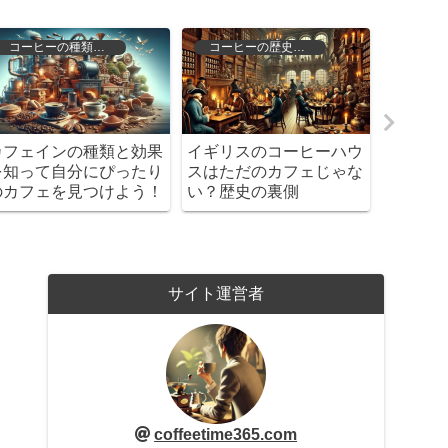
コーヒーの種類と特徴
コーヒーの歴史と文化
カフェインの種類と効果
イギリスのコーヒーハウ
未来の
を知って自分にぴったり
スはただのカフェじゃな
これか
のカフェを見つけよう！
い？歴史の裏側
は？
サイト運営者
coffeetime365.com