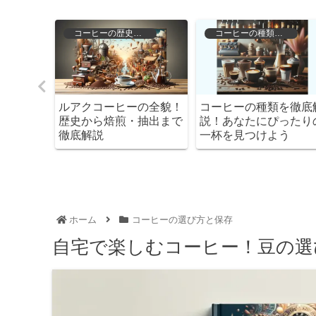
化
コーヒーの歴史と文化
コーヒーの種類と特徴
ブームの
ルアクコーヒーの全貌！
コーヒーの種類を徹底
があっ
歴史から焙煎・抽出まで
説！あなたにぴったり
徹底解説
一杯を見つけよう
ホーム
コーヒーの選び方と保存
自宅で楽しむコーヒー！豆の選