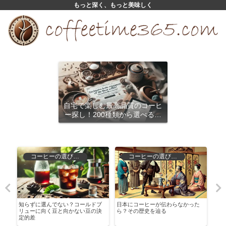
もっと深く、もっと美味しく
自宅で楽しむ最高品質のコーヒ
ー探し！200種類から選べるサ
ブスクリプション
コーヒーの選び方と保存
コーヒーの選び方と保存
自
知らずに選んでない？コールドブ
日本にコーヒーが伝わらなかった
カル
リューに向く豆と向かない豆の決
ら？その歴史を辿る
底解
定的差
しめ