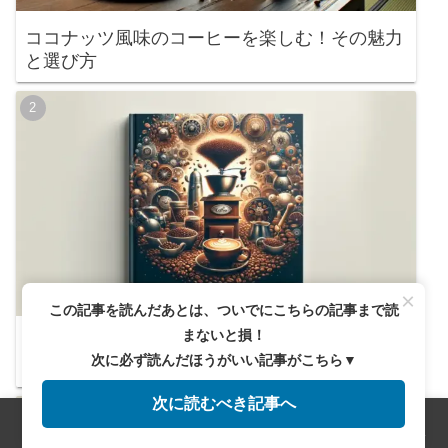
ココナッツ風味のコーヒーを楽しむ！その魅力
と選び方
×
この記事を読んだあとは、ついでにこちらの記事まで読
まないと損！
カルディで見つける！エスプレッソ用おすすめ
次に必ず読んだほうがいい記事がこちら▼
豆と器具完全ガイド
次に読むべき記事へ
メニュー
ホーム
検索
トップ
サイドバー