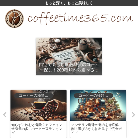
もっと深く、もっと美味しく
自宅で楽しむ最高品質のコーヒ
ー探し！200種類から選べるサ
ブスクリプション
コーヒーの種類と特徴
コーヒーの種類と特徴
そ
知らずに飲むと危険？カフェイン
マンデリン珈琲の魅力を徹底解
無印
含有量の多いコーヒー豆ランキン
剖！選び方から抽出法まで完全ガ
方か
グ
イド