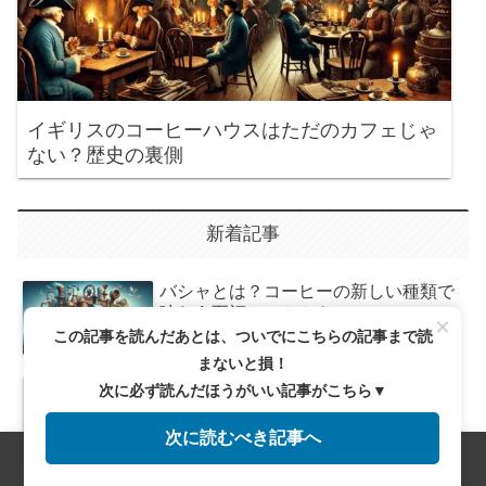
イギリスのコーヒーハウスはただのカフェじゃ
ない？歴史の裏側
新着記事
バシャとは？コーヒーの新しい種類で
味わう至福のひととき
×
この記事を読んだあとは、ついでにこちらの記事まで読
まないと損！
コーヒーの苦味を極める！自分好みの
次に必ず読んだほうがいい記事がこちら▼
一杯を見つける方法
次に読むべき記事へ
メニュー
ホーム
検索
トップ
サイドバー
新鮮なコーヒー豆を保つための最適保