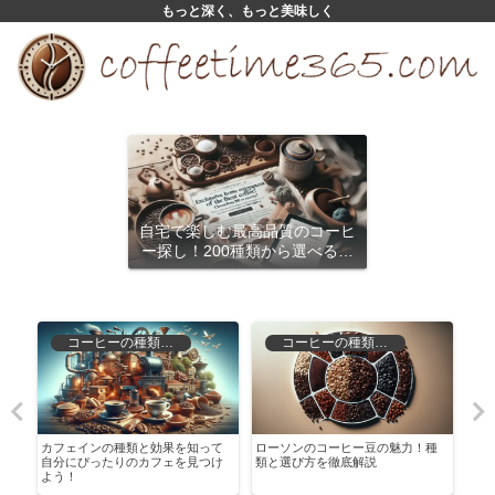
もっと深く、もっと美味しく
自宅で楽しむ最高品質のコーヒ
ー探し！200種類から選べるサ
ブスクリプション
コーヒーの種類と特徴
コーヒーの種類と特徴
焙
カフェインの種類と効果を知って
ローソンのコーヒー豆の魅力！種
ウィ
自分にぴったりのカフェを見つけ
類と選び方を徹底解説
ロッ
よう！