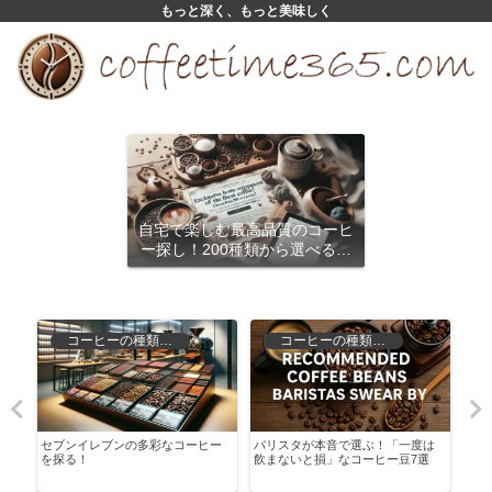
もっと深く、もっと美味しく
自宅で楽しむ最高品質のコーヒ
ー探し！200種類から選べるサ
ブスクリプション
コーヒーの種類と特徴
コーヒーの種類と特徴
ら
セブンイレブンの多彩なコーヒー
バリスタが本音で選ぶ！「一度は
ルア
を探る！
飲まないと損」なコーヒー豆7選
者で