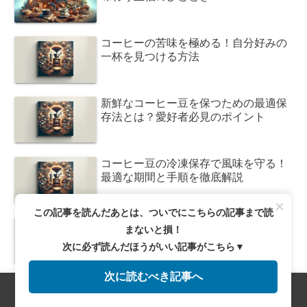
コーヒーの苦味を極める！自分好みの
一杯を見つける方法
新鮮なコーヒー豆を保つための最適保
存法とは？愛好者必見のポイント
コーヒー豆の冷凍保存で風味を守る！
最適な期間と手順を徹底解説
×
この記事を読んだあとは、ついでにこちらの記事まで読
コーヒー豆の保存法！常温で風味を長
まないと損！
持ちさせる秘訣とは？
次に必ず読んだほうがいい記事がこちら▼
次に読むべき記事へ
メニュー
ホーム
検索
トップ
サイドバー