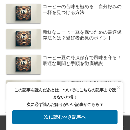
コーヒーの苦味を極める！自分好みの
一杯を見つける方法
新鮮なコーヒー豆を保つための最適保
存法とは？愛好者必見のポイント
コーヒー豆の冷凍保存で風味を守る！
最適な期間と手順を徹底解説
コーヒー豆の保存法！常温で風味を長
×
持ちさせる秘訣とは？
この記事を読んだあとは、ついでにこちらの記事まで読
まないと損！
次に必ず読んだほうがいい記事がこちら▼
次に読むべき記事へ
カテゴリー
メニュー
ホーム
検索
トップ
サイドバー