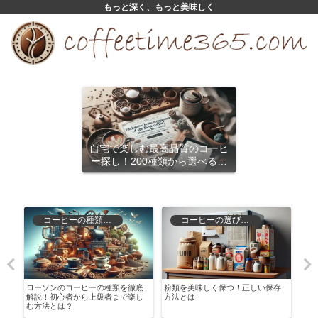
もっと深く、もっと美味しく
自宅で楽しむ最高品質のコーヒ
ー探し！200種類から選べるサ
ブスクリプション
コーヒーの種類と特徴
コーヒーの選び方と保存
種
ローソンのコーヒーの種類を徹底
粉類を美味しく保つ！正しい保存
ルア
解説！初心者から上級者まで楽し
方法とは
焙煎
む方法とは？